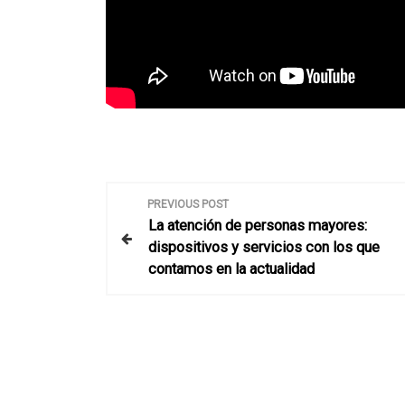
N
PREVIOUS POST
La atención de personas mayores:
a
dispositivos y servicios con los que
contamos en la actualidad
v
e
g
a