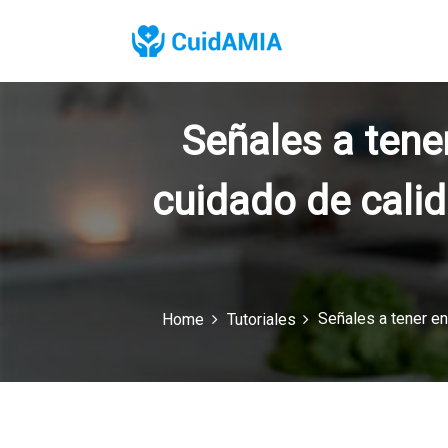
S
k
i
p
t
o
Señales a tene
c
o
n
cuidado de calid
t
e
n
t
Señales a tener en
Home
Tutoriales